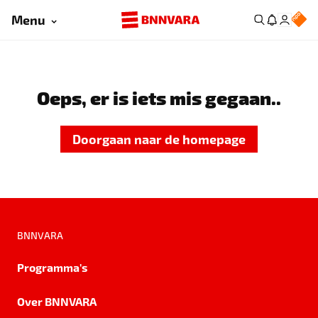
Menu
Oeps, er is iets mis gegaan..
Doorgaan naar de homepage
BNNVARA
Programma's
Over BNNVARA