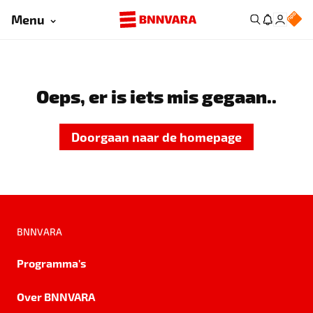
Menu
Oeps, er is iets mis gegaan..
Doorgaan naar de homepage
BNNVARA
Programma's
Over BNNVARA