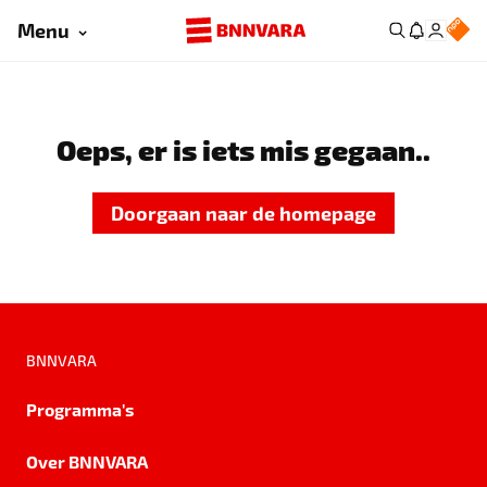
Menu
Oeps, er is iets mis gegaan..
Doorgaan naar de homepage
BNNVARA
Programma's
Over BNNVARA