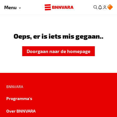
Menu
Oeps, er is iets mis gegaan..
Doorgaan naar de homepage
BNNVARA
Programma's
Over BNNVARA