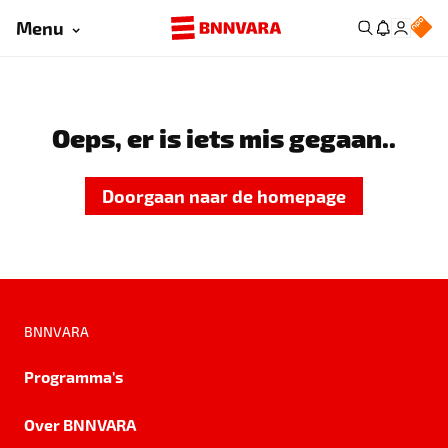
Menu
Oeps, er is iets mis gegaan..
Doorgaan naar de homepage
BNNVARA
Programma's
Over BNNVARA