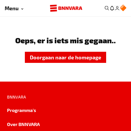
Menu
Oeps, er is iets mis gegaan..
Doorgaan naar de homepage
BNNVARA
Programma's
Over BNNVARA