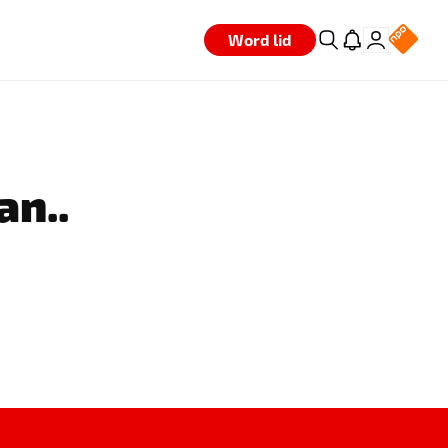
Word lid
an..