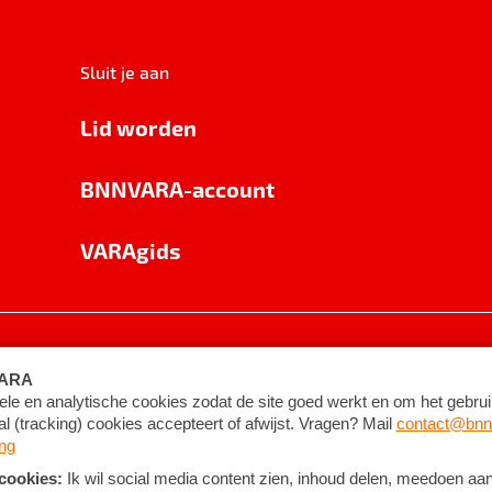
Sluit je aan
Lid worden
BNNVARA-account
VARAgids
voorwaarden
©
2026
BNNVARA