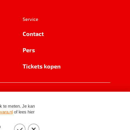
Service
Contact
Pers
Tickets kopen
RSIN 8531 62 402