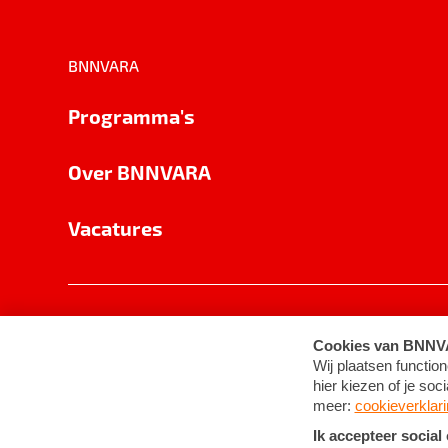
BNNVARA
Programma's
Over BNNVARA
Vacatures
Privacy
Cookie-instellingen
Algemene 