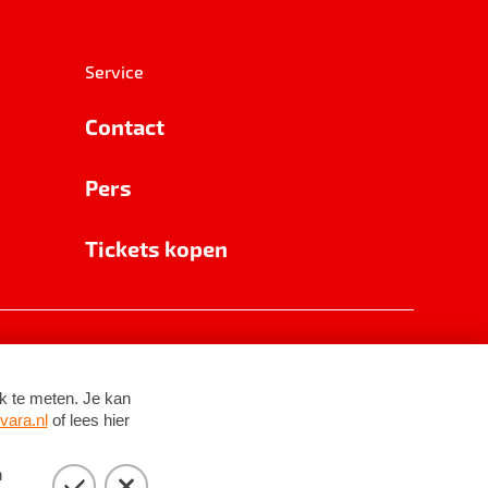
Service
Contact
Pers
Tickets kopen
RSIN 8531 62 402