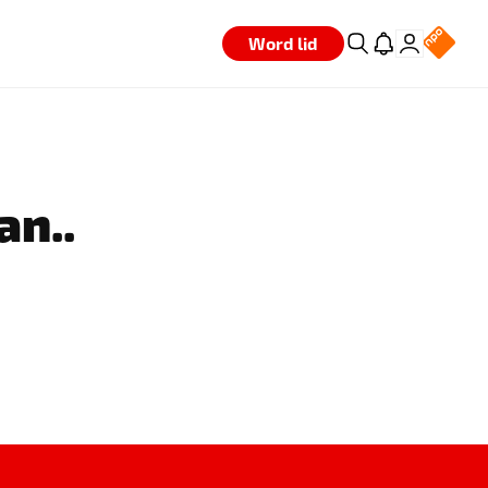
Word lid
an..