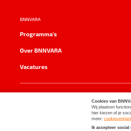
BNNVARA
Programma's
Over BNNVARA
Vacatures
Privacy
Cookie-instellingen
Algemene 