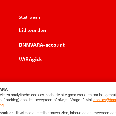
Sluit je aan
Lid worden
BNNVARA-account
VARAgids
voorwaarden
©
2026
BNNVARA