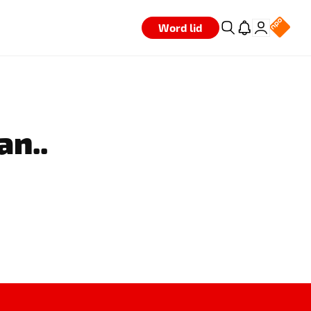
Word lid
an..