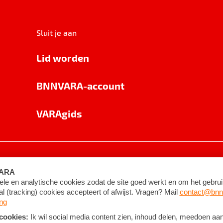
Sluit je aan
Lid worden
BNNVARA-account
VARAgids
voorwaarden
©
2026
BNNVARA