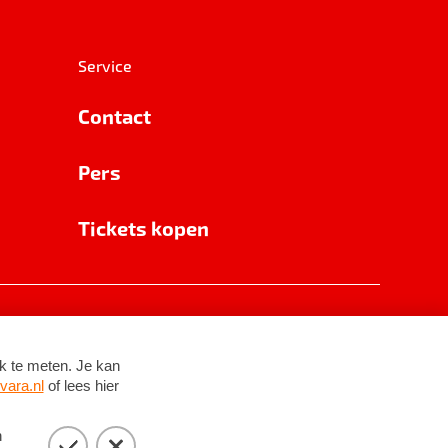
Service
Contact
Pers
Tickets kopen
RSIN 8531 62 402