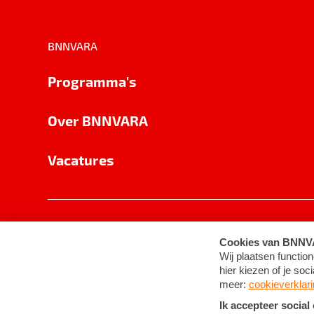
BNNVARA
Programma's
Over BNNVARA
Vacatures
Privacy
Cookie-instellingen
Algemene 