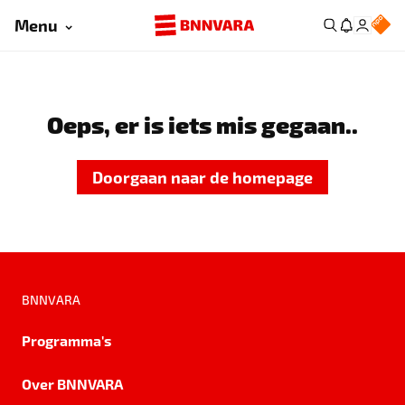
Menu
Oeps, er is iets mis gegaan..
Doorgaan naar de homepage
BNNVARA
Programma's
Over BNNVARA