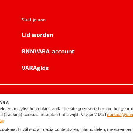
Sluit je aan
Lid worden
BNNVARA-account
VARAgids
voorwaarden
©
2026
BNNVARA