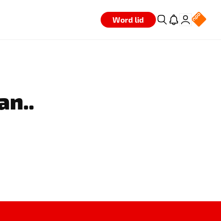
Word lid
an..