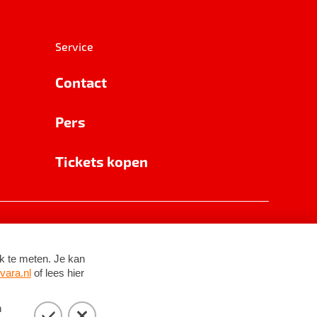
Service
Contact
Pers
Tickets kopen
RSIN 8531 62 402