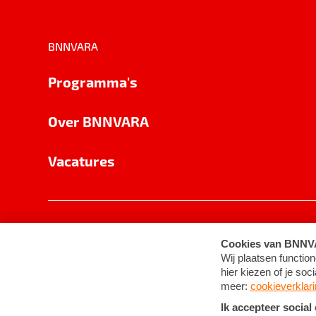
BNNVARA
Programma's
Over BNNVARA
Vacatures
Privacy
Cookie-instellingen
Algemene 