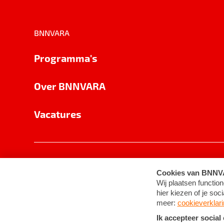
BNNVARA
Programma's
Over BNNVARA
Vacatures
Privacy
Cookie-instellingen
Algemene 