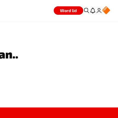
Word lid
an..