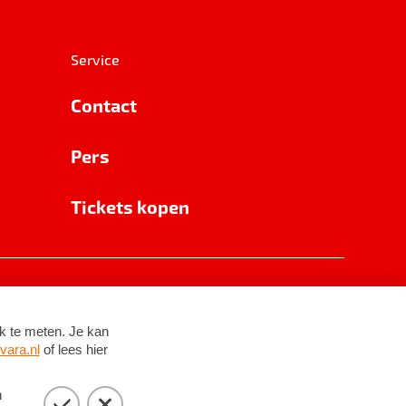
Service
Contact
Pers
Tickets kopen
RSIN 8531 62 402