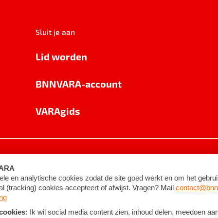
Sluit je aan
Lid worden
BNNVARA-account
VARAgids
voorwaarden
©
2026
BNNVARA