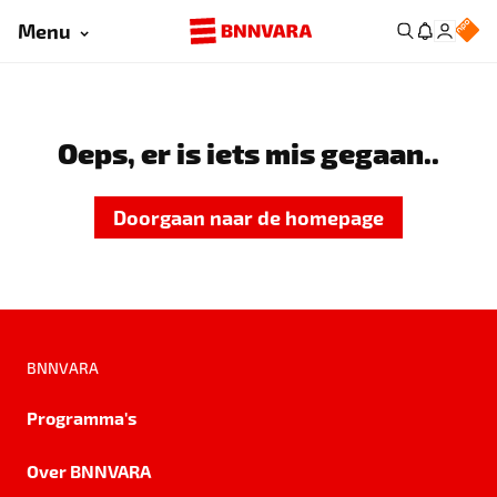
Menu
Oeps, er is iets mis gegaan..
Doorgaan naar de homepage
BNNVARA
Programma's
Over BNNVARA