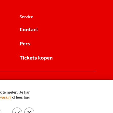
Service
Contact
Pers
Tickets kopen
RSIN 8531 62 402