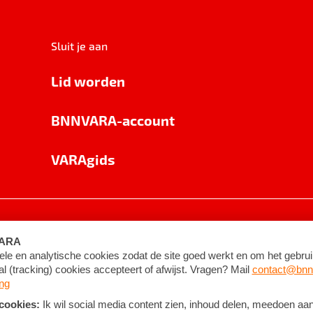
Sluit je aan
Lid worden
BNNVARA-account
VARAgids
voorwaarden
©
2026
BNNVARA