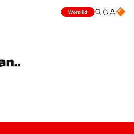
Word lid
an..