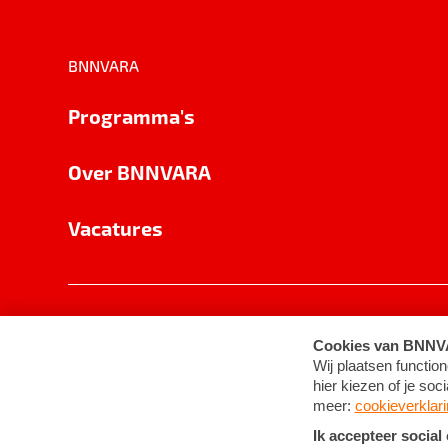
BNNVARA
Programma's
Over BNNVARA
Vacatures
Privacy
Cookie-instellingen
Algemene 