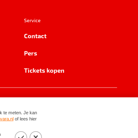
Service
Contact
Pers
Tickets kopen
RSIN 8531 62 402