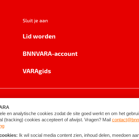
Sluit je aan
Lid worden
BNNVARA-account
VARAgids
voorwaarden
©
2026
BNNVARA