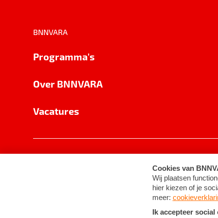
BNNVARA
Programma's
Over BNNVARA
Vacatures
Privacy
Cookie-instellingen
Algemene 