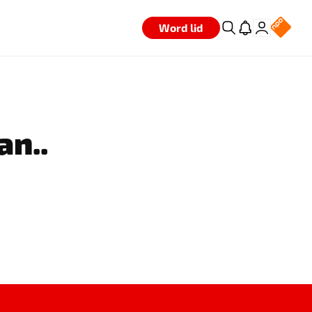
Word lid
an..