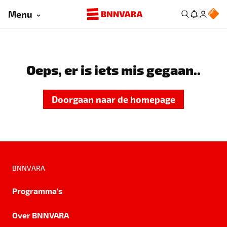
Menu
Oeps, er is iets mis gegaan..
Doorgaan naar de homepage
BNNVARA
Programma's
Over BNNVARA