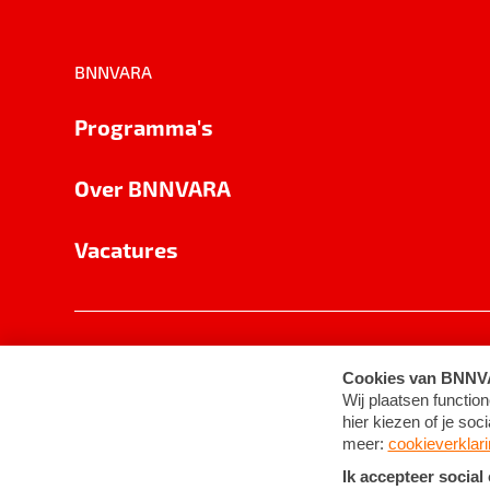
BNNVARA
Programma's
Over BNNVARA
Vacatures
Privacy
Cookie-instellingen
Algemene 