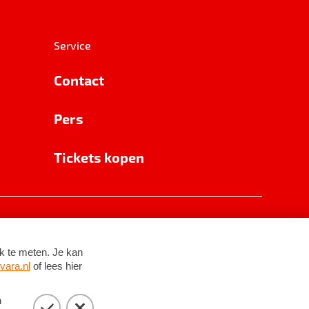
Service
Contact
Pers
Tickets kopen
RSIN 8531 62 402