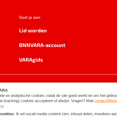
Sluit je aan
Lid worden
BNNVARA-account
VARAgids
voorwaarden
©
2026
BNNVARA