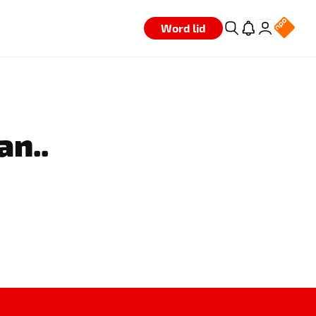
Word lid
an..