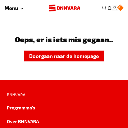
Menu
Oeps, er is iets mis gegaan..
Doorgaan naar de homepage
BNNVARA
Programma's
Over BNNVARA