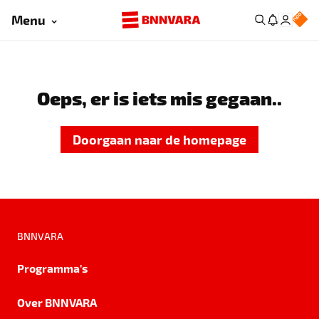
Menu
Oeps, er is iets mis gegaan..
Doorgaan naar de homepage
BNNVARA
Programma's
Over BNNVARA