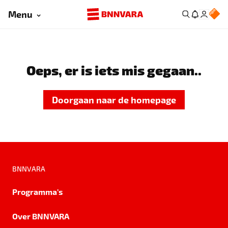
Menu
Oeps, er is iets mis gegaan..
Doorgaan naar de homepage
BNNVARA
Programma's
Over BNNVARA