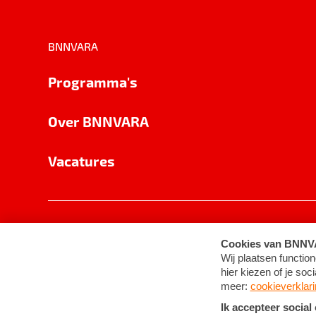
BNNVARA
Programma's
Over BNNVARA
Vacatures
Privacy
Cookie-instellingen
Algemene 