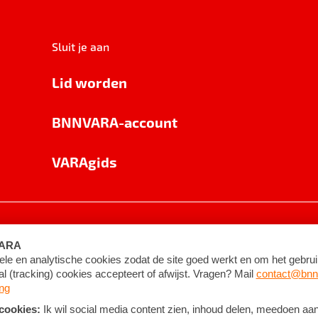
Sluit je aan
Lid worden
BNNVARA-account
VARAgids
voorwaarden
©
2026
BNNVARA