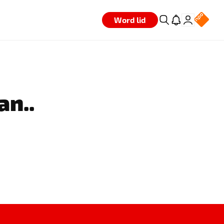
Word lid
an..