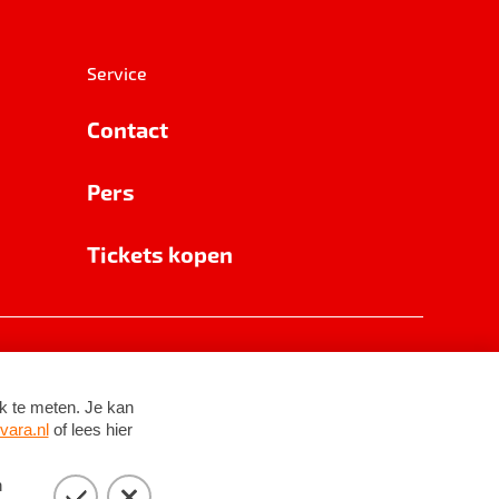
Service
Contact
Pers
Tickets kopen
RSIN 8531 62 402