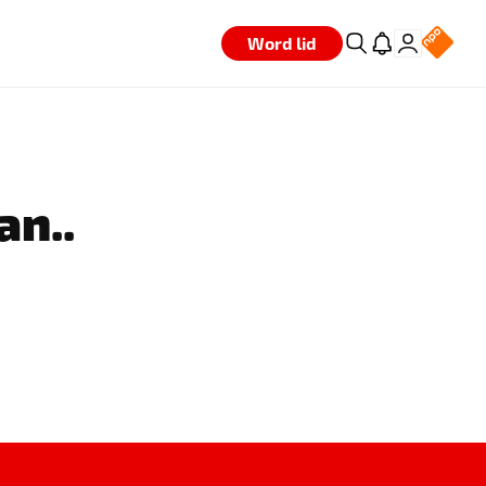
Word lid
an..