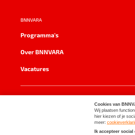
BNNVARA
Programma's
Over BNNVARA
Vacatures
Privacy
Cookie-instellingen
Algemene 