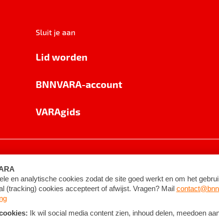
Sluit je aan
Lid worden
BNNVARA-account
VARAgids
voorwaarden
©
2026
BNNVARA