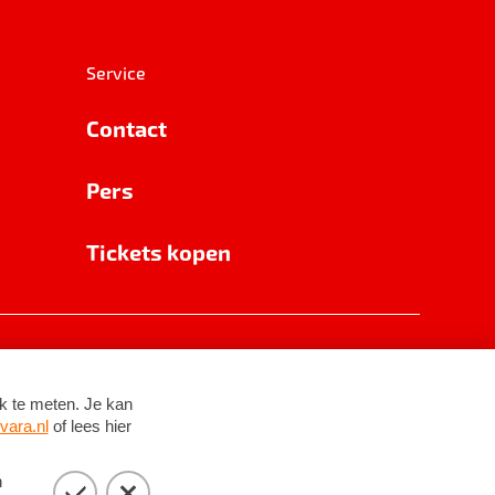
Service
Contact
Pers
Tickets kopen
RSIN 8531 62 402