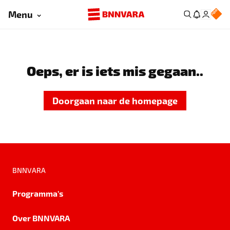
Menu
Oeps, er is iets mis gegaan..
Doorgaan naar de homepage
BNNVARA
Programma's
Over BNNVARA