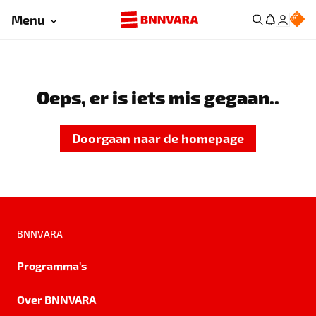
Menu
Oeps, er is iets mis gegaan..
Doorgaan naar de homepage
BNNVARA
Programma's
Over BNNVARA