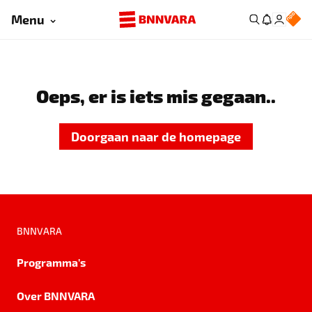
Menu
Oeps, er is iets mis gegaan..
Doorgaan naar de homepage
BNNVARA
Programma's
Over BNNVARA