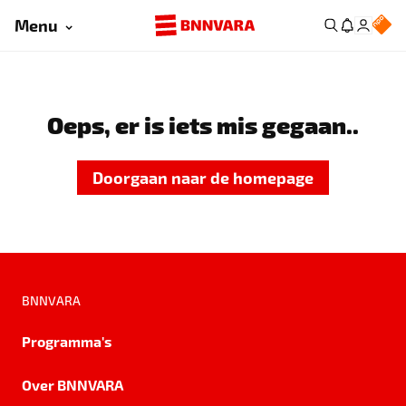
Menu
Oeps, er is iets mis gegaan..
Doorgaan naar de homepage
BNNVARA
Programma's
Over BNNVARA