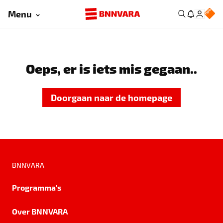
Menu
Oeps, er is iets mis gegaan..
Doorgaan naar de homepage
BNNVARA
Programma's
Over BNNVARA