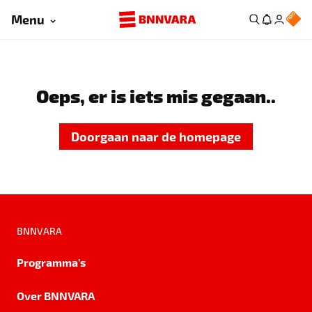
Menu
Oeps, er is iets mis gegaan..
Doorgaan naar de homepage
BNNVARA
Programma's
Over BNNVARA