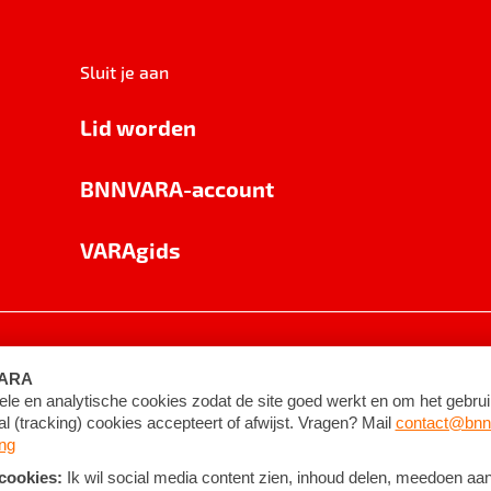
Sluit je aan
Lid worden
BNNVARA-account
VARAgids
voorwaarden
©
2026
BNNVARA