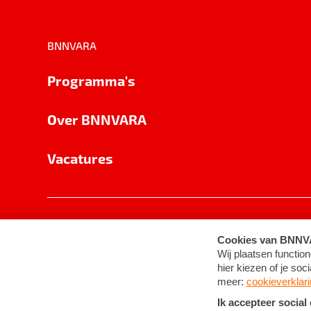
BNNVARA
Programma's
Over BNNVARA
Vacatures
Privacy
Cookie-instellingen
Algemene 