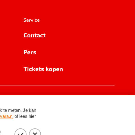
Service
Contact
Pers
Tickets kopen
RSIN 8531 62 402