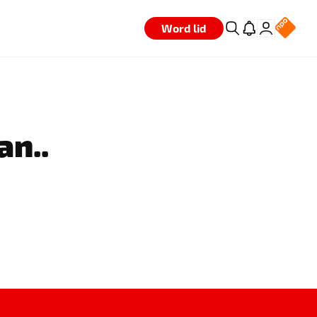
Word lid
an..