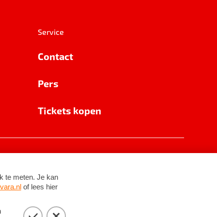
Service
Contact
Pers
Tickets kopen
RSIN 8531 62 402