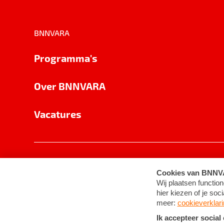
BNNVARA
Programma's
Over BNNVARA
Vacatures
Privacy
Cookie-instellingen
Algemene 