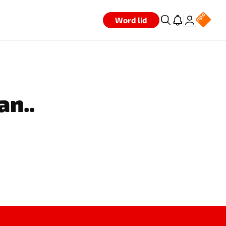
Word lid
an..