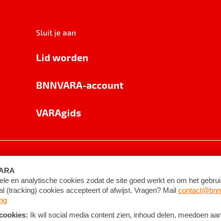
Sluit je aan
Lid worden
BNNVARA-account
VARAgids
voorwaarden
©
2026
BNNVARA