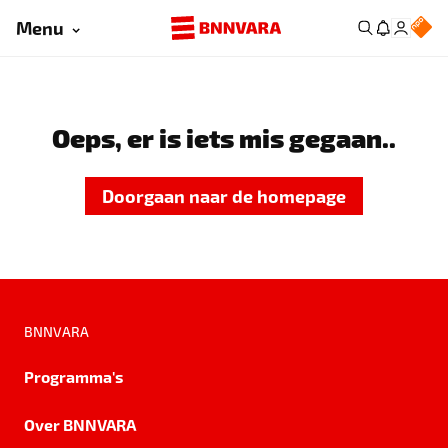
Menu
Oeps, er is iets mis gegaan..
Doorgaan naar de homepage
BNNVARA
Programma's
Over BNNVARA