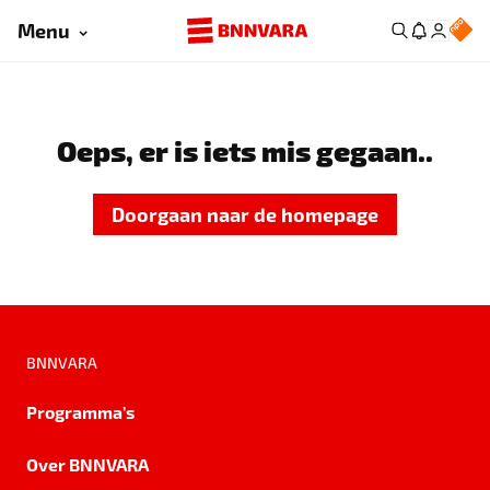
Menu
Oeps, er is iets mis gegaan..
Doorgaan naar de homepage
BNNVARA
Programma's
Over BNNVARA