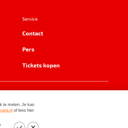
Service
Contact
Pers
Tickets kopen
RSIN 8531 62 402