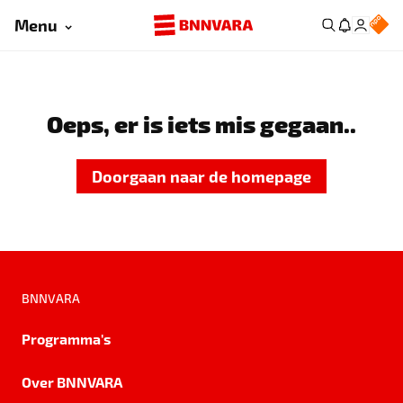
Menu
Oeps, er is iets mis gegaan..
Doorgaan naar de homepage
BNNVARA
Programma's
Over BNNVARA