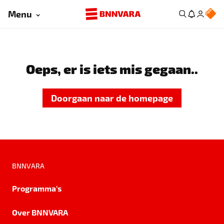
Menu
Oeps, er is iets mis gegaan..
Doorgaan naar de homepage
BNNVARA
Programma's
Over BNNVARA