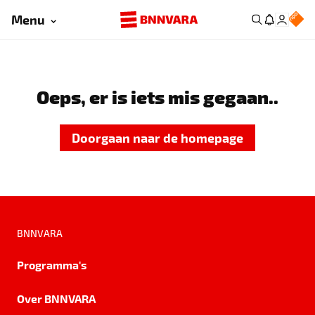
Menu
Oeps, er is iets mis gegaan..
Doorgaan naar de homepage
BNNVARA
Programma's
Over BNNVARA