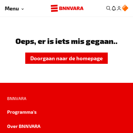
Menu
Oeps, er is iets mis gegaan..
Doorgaan naar de homepage
BNNVARA
Programma's
Over BNNVARA