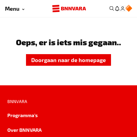
Menu
Oeps, er is iets mis gegaan..
Doorgaan naar de homepage
BNNVARA
Programma's
Over BNNVARA