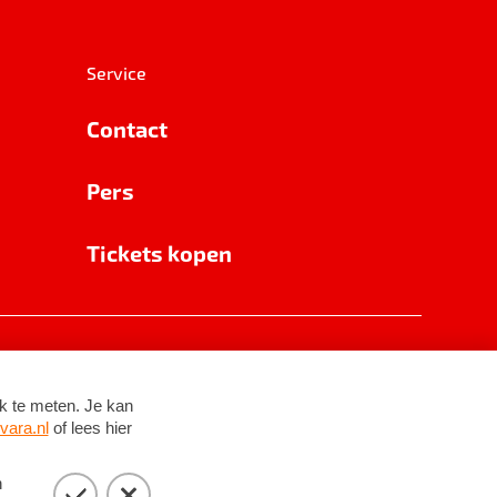
Service
Contact
Pers
Tickets kopen
RSIN 8531 62 402