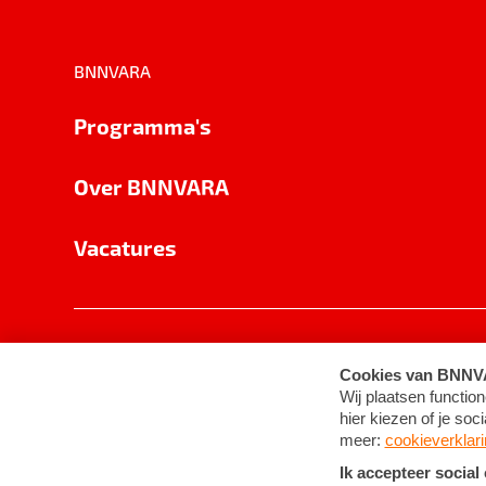
BNNVARA
Programma's
Over BNNVARA
Vacatures
Privacy
Cookie-instellingen
Algemene 