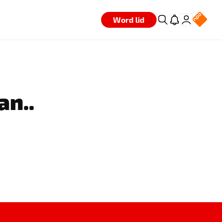
Word lid
an..