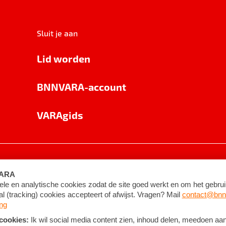
Sluit je aan
Lid worden
BNNVARA-account
VARAgids
voorwaarden
©
2026
BNNVARA