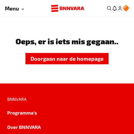
Menu
Oeps, er is iets mis gegaan..
Doorgaan naar de homepage
BNNVARA
Programma's
Over BNNVARA