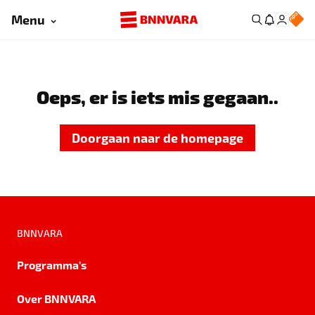
Menu
Oeps, er is iets mis gegaan..
Doorgaan naar de homepage
BNNVARA
Programma's
Over BNNVARA