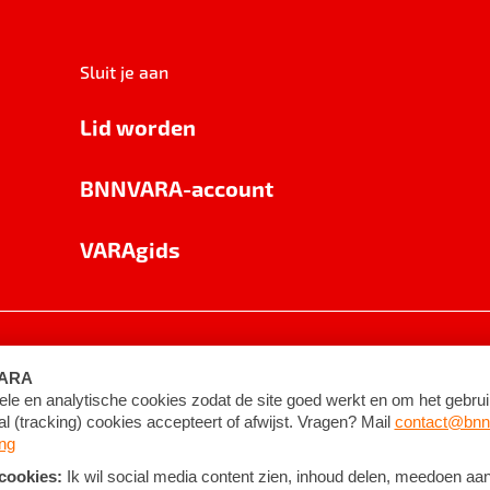
Sluit je aan
Lid worden
BNNVARA-account
VARAgids
voorwaarden
©
2026
BNNVARA