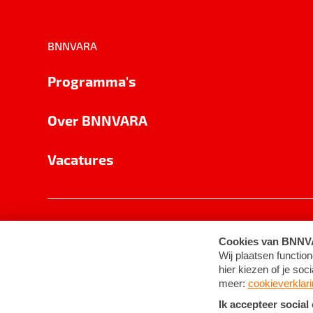
BNNVARA
Programma's
Over BNNVARA
Vacatures
Privacy
Cookie-instellingen
Algemene 