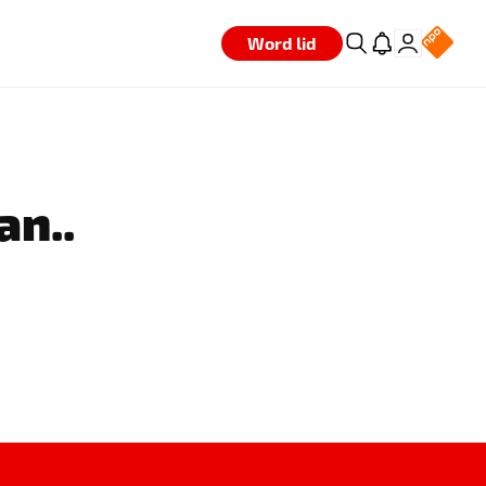
Word lid
an..