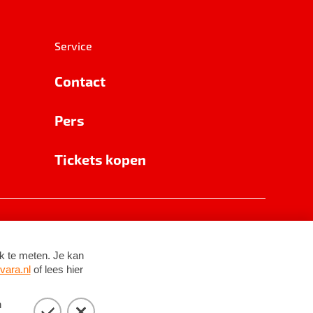
Service
Contact
Pers
Tickets kopen
RSIN 8531 62 402