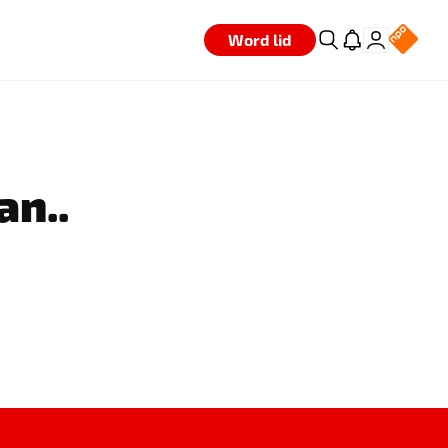
Word lid
an..