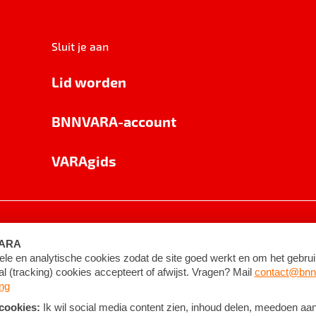
Sluit je aan
Lid worden
BNNVARA-account
VARAgids
voorwaarden
©
2026
BNNVARA