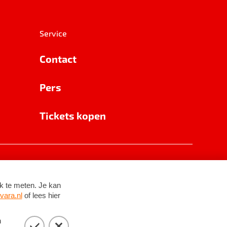
Service
Contact
Pers
Tickets kopen
RSIN 8531 62 402