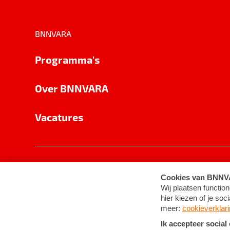
BNNVARA
Programma's
Over BNNVARA
Vacatures
Privacy
Cookie-instellingen
Algemene 