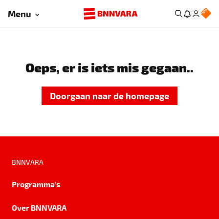
Menu
Oeps, er is iets mis gegaan..
Doorgaan naar de homepage
BNNVARA
Programma's
Over BNNVARA