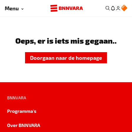
Menu
Oeps, er is iets mis gegaan..
Doorgaan naar de homepage
BNNVARA
Programma's
Over BNNVARA