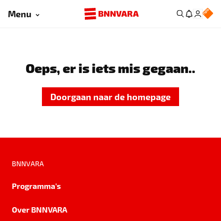
Menu
Oeps, er is iets mis gegaan..
Doorgaan naar de homepage
BNNVARA
Programma's
Over BNNVARA