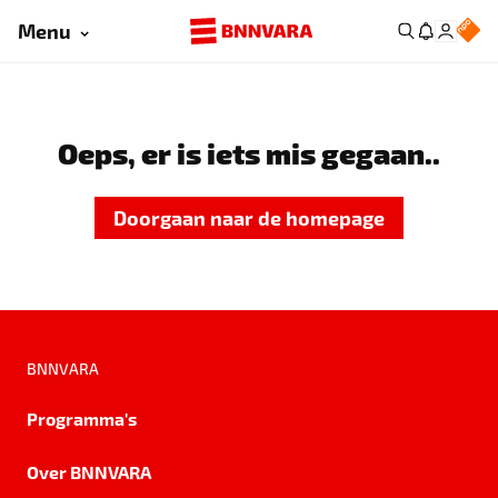
Menu
Oeps, er is iets mis gegaan..
Doorgaan naar de homepage
BNNVARA
Programma's
Over BNNVARA