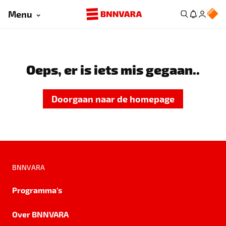
Menu
Oeps, er is iets mis gegaan..
Doorgaan naar de homepage
BNNVARA
Programma's
Over BNNVARA