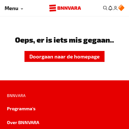
Menu
Oeps, er is iets mis gegaan..
Doorgaan naar de homepage
BNNVARA
Programma's
Over BNNVARA