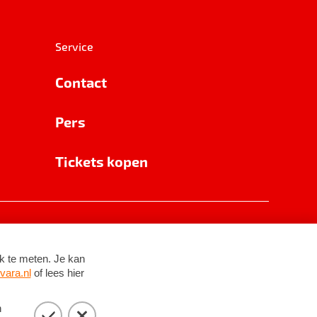
Service
Contact
Pers
Tickets kopen
RSIN 8531 62 402