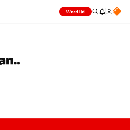
Word lid
an..