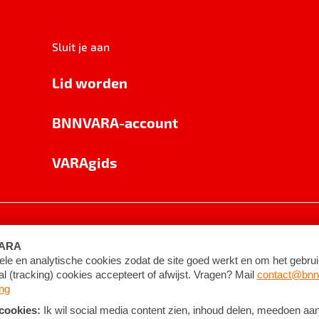
Sluit je aan
Lid worden
BNNVARA-account
VARAgids
voorwaarden
©
2026
BNNVARA