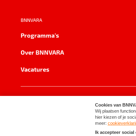
BNNVARA
Programma's
Over BNNVARA
Vacatures
Privacy
Cookie-instellingen
Algemene 